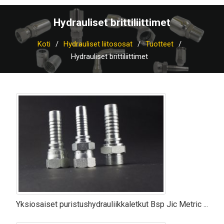
Hydrauliset brittiliittimet
Koti
Hydrauliset liitososat
Tuotteet
Hydrauliset brittiliittimet
Yksiosaiset puristushydrauliikkaletkut Bsp Jic Metric ...