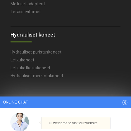
Metriset adapterit
Terässovittimet
Hydrauliset koneet
Hydrauliset puristuskoneet
Letkukoneet
Letkukatkaisukoneet
Hydrauliset merkintäkoneet
ONLINE CHAT
Arabic
Dutch
English
French
German
Italian
Japanese
Persian
Portuguese
Russian
Spanish
Turkish
Thai
Hi,welcome to visit our website.
Tekijänoikeudet © Ningbo YH Hydraulikonetehdas