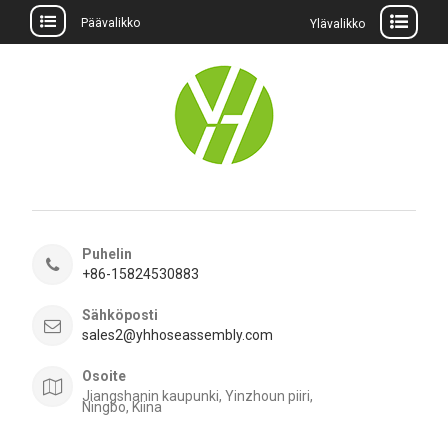
Päävalikko
Ylävalikko
Siirry
sisältöön
Puhelin
+86-15824530883
Sähköposti
sales2@yhhoseassembly.com
Osoite
Jiangshanin kaupunki, Yinzhoun piiri,
Ningbo, Kiina