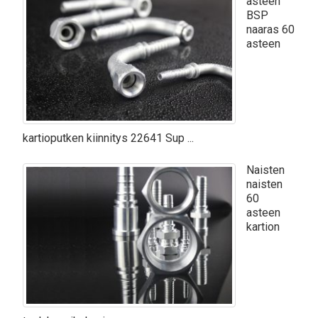
asteen
BSP
naaras 60
asteen
kartioputken kiinnitys 22641 Sup ...
Naisten
naisten
60
asteen
kartion