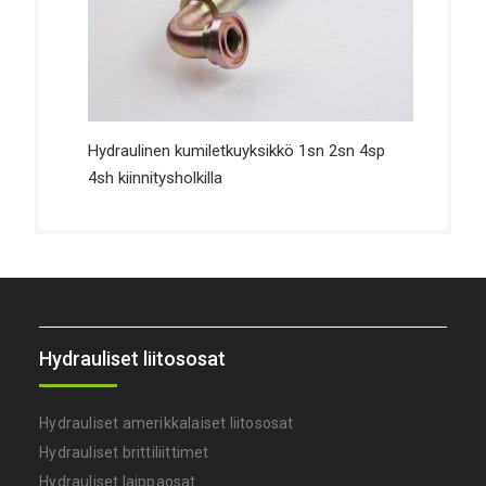
Hydraulinen kumiletkuyksikkö 1sn 2sn 4sp
4sh kiinnitysholkilla
Hydrauliset liitososat
Hydrauliset amerikkalaiset liitososat
Hydrauliset brittiliittimet
Hydrauliset laippaosat