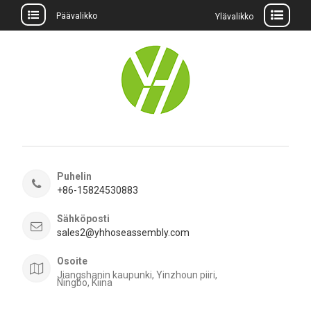
Päävalikko
Ylävalikko
Siirry
sisältöön
Puhelin
+86-15824530883
Sähköposti
sales2@yhhoseassembly.com
Osoite
Jiangshanin kaupunki, Yinzhoun piiri,
Ningbo, Kiina