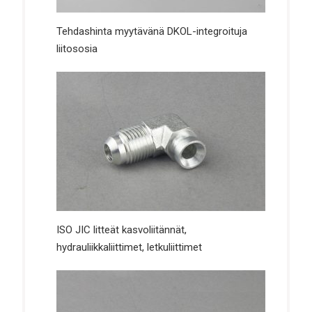
Tehdashinta myytävänä DKOL-integroituja
liitososia
ISO JIC litteät kasvoliitännät,
hydrauliikkaliittimet, letkuliittimet