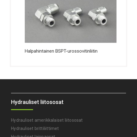
Halpahintainen BSPT-urossovitinliitin
Hydrauliset liitososat
Hydrauliset amerikkalaiset liitososat
Hydrauliset brittiliittimet
Hydrauliset laippaosat