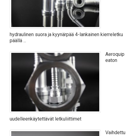
hydraulinen suora ja kyynärpää 4-lankainen kierreletku
päällä ...
Aeroquip
eaton
uudelleenkäytettävät letkuliittimet
Vaihdettu