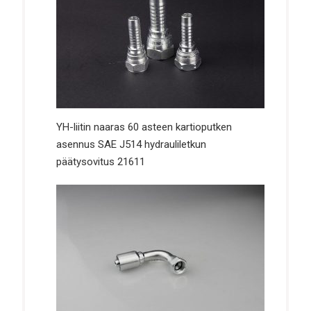
YH-liitin naaras 60 asteen kartioputken
asennus SAE J514 hydrauliletkun
päätysovitus 21611