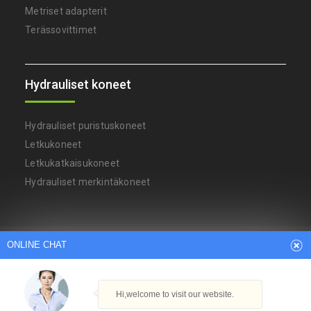
Metriset adapterit
Terässovittimet
Hydrauliset koneet
Hydrauliset puristuskoneet
Letkukoneet
Letkukatkaisukoneet
Hydrauliset merkintäkoneet
Arabic
Dutch
English
French
ONLINE CHAT
German
Italian
Japanese
Persian
Portuguese
Russian
Spanish
Turkish
Thai
Hi,welcome to visit our website.
Tekijänoikeudet © Ningbo YH Hydraulikonetehdas