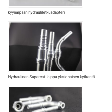
kyynärpään hydrauliletkuadapteri
Hydraulinen Supercat-laippa yksiosainen kytkentä