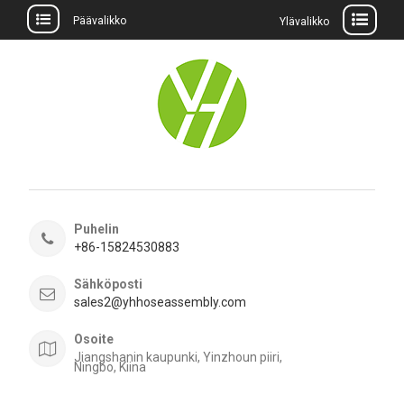
Päävalikko
Ylävalikko
Siirry
sisältöön
Puhelin
+86-15824530883
Sähköposti
sales2@yhhoseassembly.com
Osoite
Jiangshanin kaupunki, Yinzhoun piiri,
Ningbo, Kiina