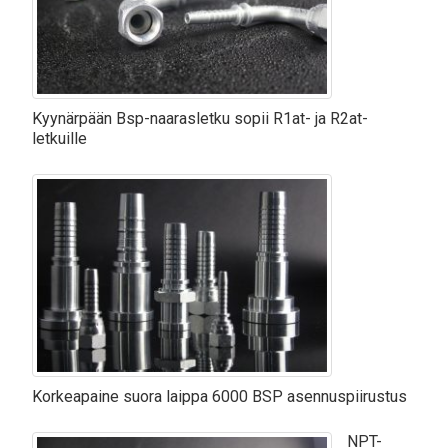
Kyynärpään Bsp-naarasletku sopii R1at- ja R2at-
letkuille
Korkeapaine suora laippa 6000 BSP asennuspiirustus
NPT-