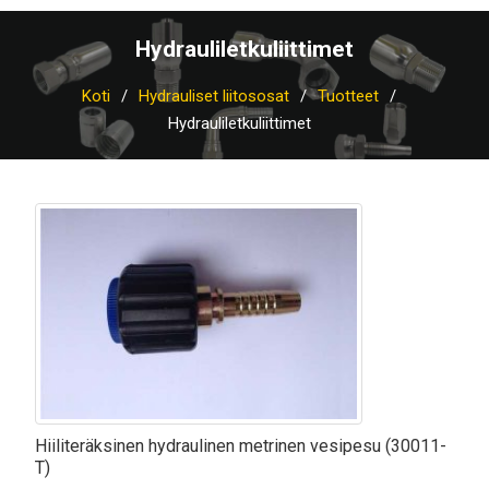
Hydrauliletkuliittimet
Koti
Hydrauliset liitososat
Tuotteet
Hydrauliletkuliittimet
Hiiliteräksinen hydraulinen metrinen vesipesu (30011-
T)