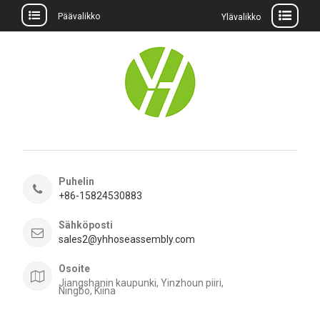
Päävalikko
Ylävalikko
Siirry
sisältöön
Puhelin
+86-15824530883
Sähköposti
sales2@yhhoseassembly.com
Osoite
Jiangshanin kaupunki, Yinzhoun piiri,
Ningbo, Kiina