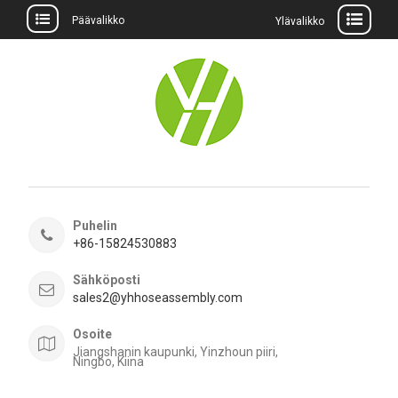
Päävalikko
Ylävalikko
Siirry
sisältöön
Puhelin
+86-15824530883
Sähköposti
sales2@yhhoseassembly.com
Osoite
Jiangshanin kaupunki, Yinzhoun piiri,
Ningbo, Kiina