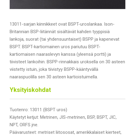
13011-sarjan kiinnikkeet ovat BSPT-uroslankaa. Ison-
Britannian BSP-liitännät sisältävät kahden tyyppisiä
lankoja, suorat (tai yhdensuuntaiset) BSPP ja kapenevat
BSPT. BSPT-kartiomainen uros pariutuu BSPT-
kartiomaisen naaraslevyn kanssa (yleensä portti) ja
tiivisteet lankoihin. BSPP-rinnakkais uroksella on 30 asteen
viistetty istuin, joka tiivistyy BSPP-kääntyvällä
naaraspuolilla sen 30 asteen kartioistuimella.
Yksityiskohdat
Tuotenro: 13011 (BSPT uros)
Käytetyt ketjut: Metrinen, JIS-metrinen, BSP, BSPT, JIC,
NPT, ORFS jne.
Päävarusteet: metriset liitososat, amerikkalaiset kierteet,