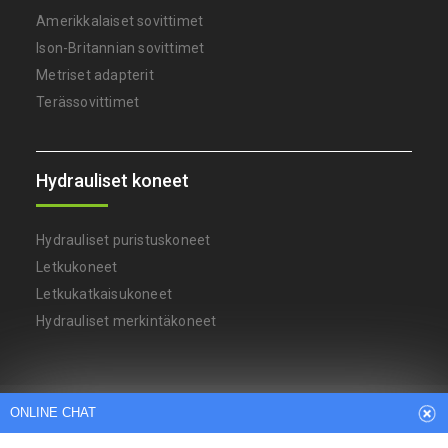
Amerikkalaiset sovittimet
Ison-Britannian sovittimet
Metriset adapterit
Terässovittimet
Hydrauliset koneet
Hydrauliset puristuskoneet
Letkukoneet
Letkukatkaisukoneet
Hydrauliset merkintäkoneet
Arabic
Dutch
English
French
ONLINE CHAT
German
Italian
Japanese
Persian