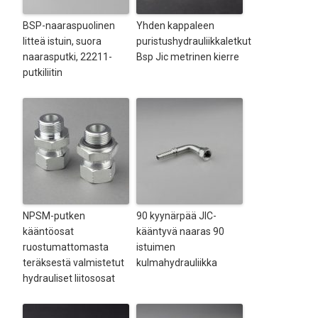
BSP-naaraspuolinen
Yhden kappaleen
litteä istuin, suora
puristushydrauliikkaletkut
naarasputki, 22211-
Bsp Jic metrinen kierre
putkiliitin
NPSM-putken
90 kyynärpää JIC-
kääntöosat
kääntyvä naaras 90
ruostumattomasta
istuimen
teräksestä valmistetut
kulmahydrauliikka
hydrauliset liitososat