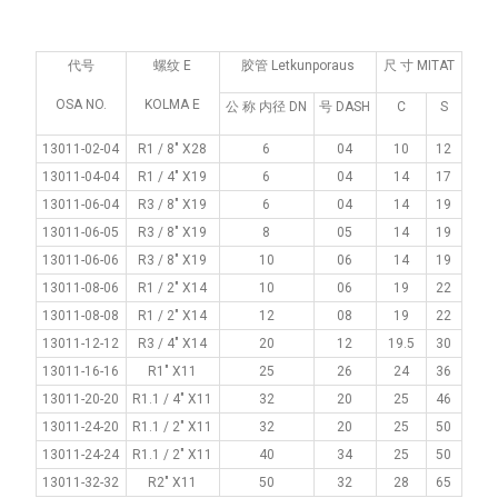
代号
螺纹 E
胶管 Letkunporaus
尺 寸 MITAT
OSA NO.
KOLMA E
公 称 内径 DN
号 DASH
C
S
13011-02-04
R1 / 8" X28
6
04
10
12
13011-04-04
R1 / 4" X19
6
04
14
17
13011-06-04
R3 / 8" X19
6
04
14
19
13011-06-05
R3 / 8" X19
8
05
14
19
13011-06-06
R3 / 8" X19
10
06
14
19
13011-08-06
R1 / 2" X14
10
06
19
22
13011-08-08
R1 / 2" X14
12
08
19
22
13011-12-12
R3 / 4" X14
20
12
19.5
30
13011-16-16
R1" X11
25
26
24
36
13011-20-20
R1.1 / 4" X11
32
20
25
46
13011-24-20
R1.1 / 2" X11
32
20
25
50
13011-24-24
R1.1 / 2" X11
40
34
25
50
13011-32-32
R2" X11
50
32
28
65