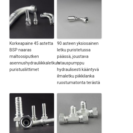
Korkeapaine 45 astetta
90 asteen yksiosainen
BSP naaras
letku puristetussa
maltoosiputken
päässä, joustava
asennushydrauliikkaletkun
latauspumppu
puristusliittimet
hydraulisesti kääntyvä
ilmaletku piikkilanka
ruostumatonta terästä