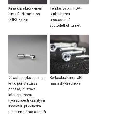
Kiina kilpailukykyinen
Tehdas Bsp: n HDP-
hinta Puristamaton
putkiliittimet
ORFS-kytkin
urossovitin /
syöttöletkuliittimet
90 asteen yksiosainen
Korkealaatuinen JIC
letku puristetussa
naarashydrauliikka
päässä, joustava
latauspumppu
hydraulisesti kääntyvä
ilmaletku piikkilanka
ruostumatonta terästä