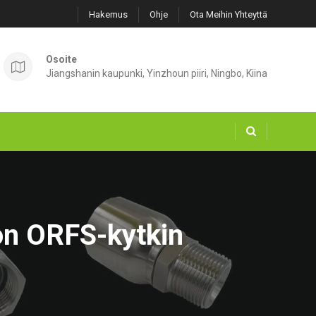
Hakemus
Ohje
Ota Meihin Yhteyttä
Osoite
Jiangshanin kaupunki, Yinzhoun piiri, Ningbo, Kiina
ton ORFS-kytkin