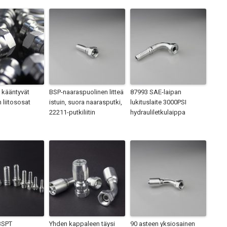
 kääntyvät
BSP-naaraspuolinen litteä
87993 SAE-laipan
 liitososat
istuin, suora naarasputki,
lukituslaite 3000PSI
22211-putkiliitin
hydrauliletkulaippa
BSPT
Yhden kappaleen täysi
90 asteen yksiosainen