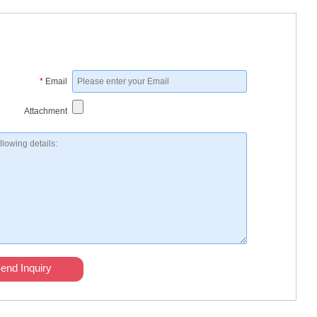
*
Email
Attachment
end Inquiry