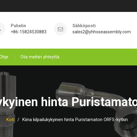
Puhelin
Sähköposti
+86-15824530883
sales2@yhhoseassembly.com
Ohje
Ota meihin yhteyttä
kykyinen hinta Puristama
Koti
Kiina kilpailukykyinen hinta Puristamaton ORFS-kytkin