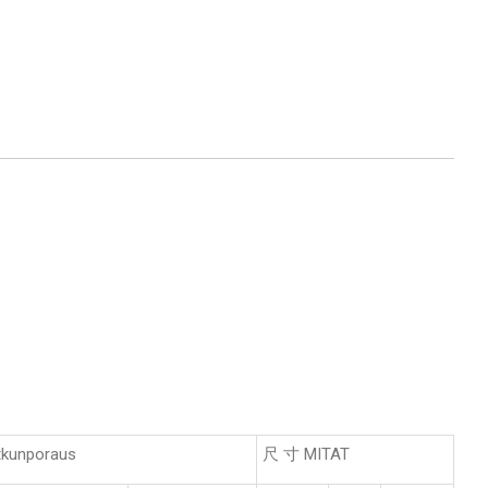
kunporaus
尺 寸 MITAT