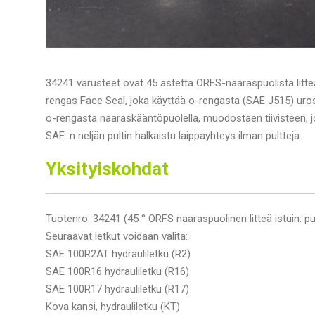
34241 varusteet ovat 45 astetta ORFS-naaraspuolista litte
rengas Face Seal, joka käyttää o-rengasta (SAE J515) uros u
o-rengasta naaraskääntöpuolella, muodostaen tiivisteen, j
SAE: n neljän pultin halkaistu laippayhteys ilman pultteja.
Yksityiskohdat
Tuotenro: 34241 (45 ° ORFS naaraspuolinen litteä istuin: p
Seuraavat letkut voidaan valita:
SAE 100R2AT hydrauliletku (R2)
SAE 100R16 hydrauliletku (R16)
SAE 100R17 hydrauliletku (R17)
Kova kansi, hydrauliletku (KT)