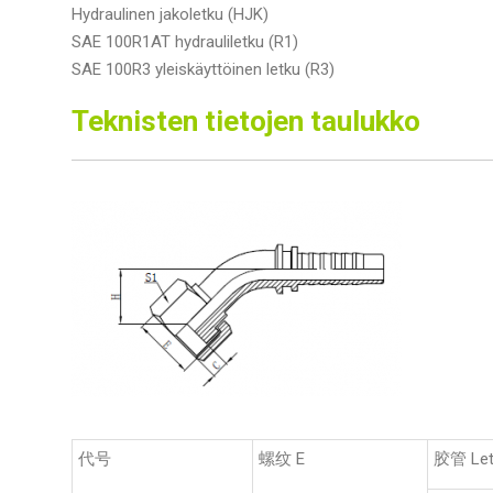
Hydraulinen jakoletku (HJK)
SAE 100R1AT hydrauliletku (R1)
SAE 100R3 yleiskäyttöinen letku (R3)
Teknisten tietojen taulukko
代号
螺纹 E
胶管 Let