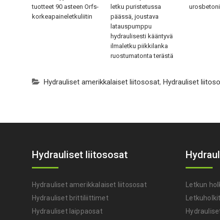
tuotteet 90 asteen Orfs-
letku puristetussa
urosbeton
korkeapaineletkuliitin
päässä, joustava
latauspumppu
hydraulisesti kääntyvä
ilmaletku piikkilanka
ruostumatonta terästä
Hydrauliset amerikkalaiset liitososat
,
Hydrauliset liitos
Hydrauliset liitososat
Hydraul
Hydrauliset amerikkalaiset liitososat
Letkun hol
Hydrauliset brittiliittimet
Letkuholki
Hydrauliset laippaosat
Hydraulise