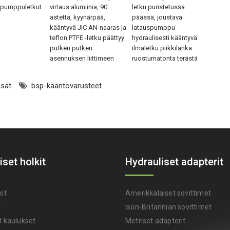
ipumppuletkut
virtaus alumiinia, 90
letku puristetussa
astetta, kyynärpää,
päässä, joustava
kääntyvä JIC AN-naaras ja
latauspumppu
teflon PTFE -letku päättyy
hydraulisesti kääntyvä
putken putken
ilmaletku piikkilanka
asennuksen liittimeen
ruostumatonta terästä
osat
bsp-kääntövarusteet
iset holkit
Hydrauliset adapterit
kit
Amerikkalaiset sovittimet
t
Ison-Britannian sovittimet
t kaulukset
Metriset adapterit