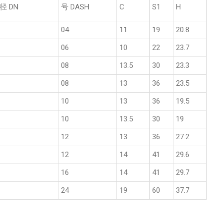
径 DN
号 DASH
C
S1
H
04
11
19
20.8
06
10
22
23.7
08
13.5
30
23.3
08
13
36
23.5
10
13
36
19.5
10
13.5
30
19
12
13
36
27.2
12
14
41
29.6
16
14
41
29.7
24
19
60
37.7