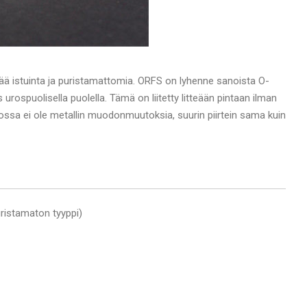
ää istuinta ja puristamattomia. ORFS on lyhenne sanoista O-
rospuolisella puolella. Tämä on liitetty litteään pintaan ilman
ossa ei ole metallin muodonmuutoksia, suurin piirtein sama kuin
uristamaton tyyppi)