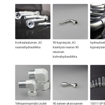
Korkealaatuinen JIC
90 kyynärpää JIC-
hydrauliset
naarashydrauliikka
kääntyvä naaras 90
kyynärpään
istuimen
kulmahydrauliikka
Tehtaanmyymälä Uudet
90 asteen yksiosainen
13011-SP 