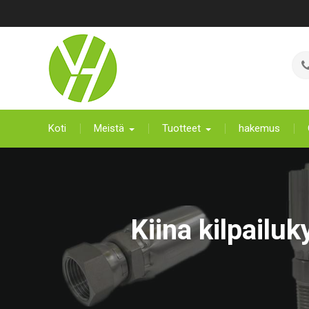
Siirry
sisältöön
Koti
Meistä
Tuotteet
hakemus
Kiina kilpailu