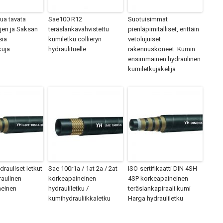
ua tavata
Sae100 R12
Suotuisimmat
jen ja Saksan
teräslankavahvistettu
pienläpimitalliset, erittäin
sia
kumiletku collieryn
vetolujuiset
kuja
hydraulituelle
rakennuskoneet. Kumin
ensimmäinen hydraulinen
kumiletkujakelija
drauliset letkut
Sae 100r1a / 1at 2a / 2at
ISO-sertifikaatti DIN 4SH
raulinen
korkeapaineinen
4SP korkeapaineinen
neinen
hydrauliletku /
teräslankapiraali kumi
kumihydrauliikkaletku
Harga hydrauliletku