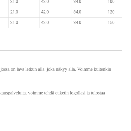
21.0
42.0
84.0
100
21.0
42.0
84.0
120
21.0
42.0
84.0
150
jossa on lava letkun alla, joka näkyy alla. Voimme kuitenkin
auspalveluita. voimme tehdä etiketin logollasi ja tulostaa