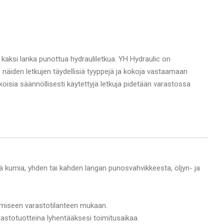
 kaksi lanka punottua hydrauliletkua. YH Hydraulic on
äiden letkujen täydellisiä tyyppejä ja kokoja vastaamaan
koisia säännöllisesti käytettyjä letkuja pidetään varastossa
ä kumia, yhden tai kahden langan punosvahvikkeesta, öljyn- ja
amiseen varastotilanteen mukaan.
astotuotteina lyhentääksesi toimitusaikaa.