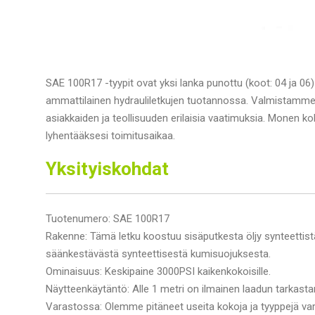
SAE 100R17 -tyypit ovat yksi lanka punottu (koot: 04 ja 06)
ammattilainen hydrauliletkujen tuotannossa. Valmistamme n
asiakkaiden ja teollisuuden erilaisia vaatimuksia. Monen ko
lyhentääksesi toimitusaikaa.
Yksityiskohdat
Tuotenumero: SAE 100R17
Rakenne: Tämä letku koostuu sisäputkesta öljy synteettist
säänkestävästä synteettisestä kumisuojuksesta.
Ominaisuus: Keskipaine 3000PSI kaikenkokoisille.
Näytteenkäytäntö: Alle 1 metri on ilmainen laadun tarkast
Varastossa: Olemme pitäneet useita kokoja ja tyyppejä var