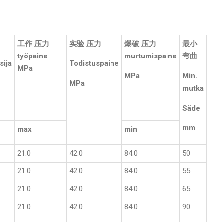
工作 压力
实验 压力
爆破 压力
最小
työpaine
murtumispaine
弯曲
sija
Todistuspaine
MPa
MPa
Min.
MPa
mutka
Säde
mm
max
min
21.0
42.0
84.0
50
21.0
42.0
84.0
55
21.0
42.0
84.0
65
21.0
42.0
84.0
90