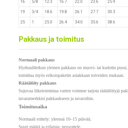
16
5/8
12.3
16.7
22.0
23.6
25.9
19
3/4
18.6
19.8
26.1
27.7
30.3
25
1
25.0
26.4
34.0
35.6
38.6
Pakkaus ja toimitus
Normaali pakkaus
Hydrauliletkun yleinen pakkaus on muovi- tai kudottu pussi, 
toimittaa myös erikoispaketin asiakkaan toiveiden mukaan.
Räätälöity pakkaus
Sujuvaa liiketoimintaa varten voimme tarjota räätälöityjä pakk
tavaramerkkisi pakkaukseen ja tavaroihin.
Toimitusaika
Normaali erittely: yleensä 10–15 päivää;
Suuri määrä ja erilaisia: neuvottele.