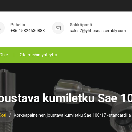
Puhelin
Sähköposti
+86-15824530883
sales2@yhhoseassembly.com
Ohje
Ota meihin yhteyttä
oustava kumiletku Sae 10
Koti
Korkeapaineinen joustava kumiletku Sae 100r17 -standardilla