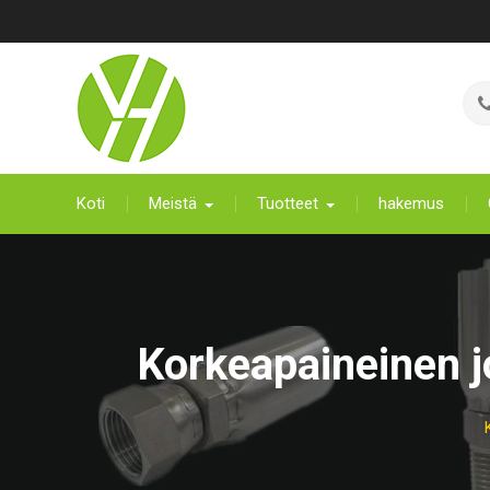
Siirry
sisältöön
Koti
Meistä
Tuotteet
hakemus
Korkeapaineinen j