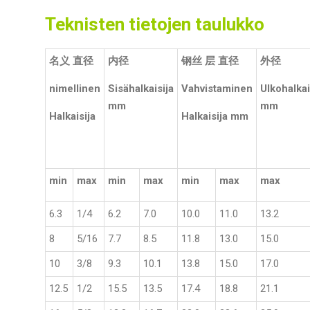
Teknisten tietojen taulukko
名义 直径
内径
钢丝 层 直径
外径
nimellinen
Sisähalkaisija
Vahvistaminen
Ulkohalkai
mm
mm
Halkaisija
Halkaisija mm
min
max
min
max
min
max
max
6.3
1/4
6.2
7.0
10.0
11.0
13.2
8
5/16
7.7
8.5
11.8
13.0
15.0
10
3/8
9.3
10.1
13.8
15.0
17.0
12.5
1/2
15.5
13.5
17.4
18.8
21.1