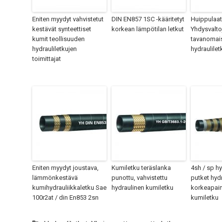
Eniten myydyt vahvistetut
DIN EN857 1SC -kääritetyt
Huippulaat
kestävät synteettiset
korkean lämpötilan letkut
Yhdysvalto
kumit teollisuuden
tavanomai
hydrauliletkujen
hydraulilet
toimittajat
Eniten myydyt joustava,
Kumiletku teräslanka
4sh / sp hy
lämmönkestävä
punottu, vahvistettu
putket hyd
kumihydrauliikkaletku Sae
hydraulinen kumiletku
korkeapai
100r2at / din En853 2sn
kumiletku