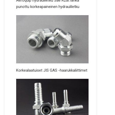
Aeroquip hydrauliletku Sae R2at lanka
punottu korkeapaineinen hydrauliletku
Korkealaatuiset JIS GAS -haarukkaliittimet