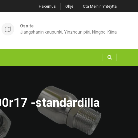
Hakemus
Ohje
Ota Meihin Yhteyttä
Osoite
Jiangshanin kaupunki, Yinzhoun piiri, Ningbo, Kiina
0r17 -standardilla